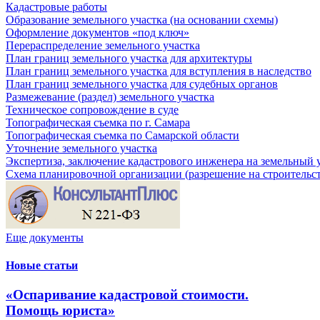
Кадастровые работы
Образование земельного участка (на основании схемы)
Оформление документов «под ключ»
Перераспределение земельного участка
План границ земельного участка для архитектуры
План границ земельного участка для вступления в наследство
План границ земельного участка для судебных органов
Размежевание (раздел) земельного участка
Техническое сопровождение в суде
Топографическая съемка по г. Самара
Топографическая съемка по Самарской области
Уточнение земельного участка
Экспертиза, заключение кадастрового инженера на земельный 
Схема планировочной организации (разрешение на строительс
Еще документы
Новые статьи
«Оспаривание кадастровой стоимости.
Помощь юриста»