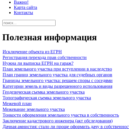
Важно!
Карта сайта
Контакты
Полезная информация
Исключение объекта из ЕГРН
Регистрация перехода прав собственности
Нужна ли выписка ЕГРН на гараж?
План земельного участка при вступлении в наследство
План границ земельного участка для судебных органов
Границы земельного участка: решаем споры с соседями
Категории земель и виды разрешенного использования
Геодезическая съемка земельного участка
Топографическая съемка земельного участка
Межевой план
Межевание земельного участка
Тонкости оформления земельного участка в собственность
Заключение кадастрового инженера (акт обследования)
Дачная амнистия: стало ли проще оформить дачу в собственнос