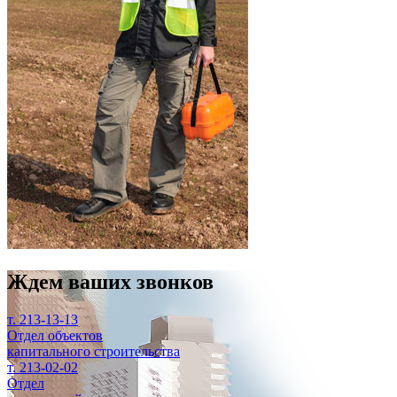
Ждем ваших звонков
т. 213-13-13
Отдел объектов
капитального строительства
т. 213-02-02
Отдел