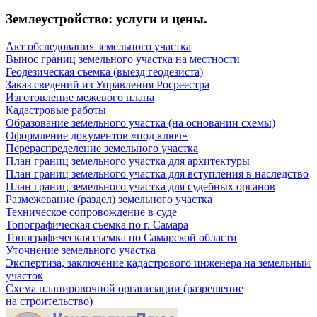
Землеустройство: услуги и цены.
Акт обследования земельного участка
Вынос границ земельного участка на местности
Геодезическая съемка (выезд геодезиста)
Заказ сведений из Управления Росреестра
Изготовление межевого плана
Кадастровые работы
Образование земельного участка (на основании схемы)
Оформление документов «под ключ»
Перераспределение земельного участка
План границ земельного участка для архитектуры
План границ земельного участка для вступления в наследство
План границ земельного участка для судебных органов
Размежевание (раздел) земельного участка
Техническое сопровождение в суде
Топографическая съемка по г. Самара
Топографическая съемка по Самарской области
Уточнение земельного участка
Экспертиза, заключение кадастрового инженера на земельный
участок
Схема планировочной организации (разрешение
на строительство)