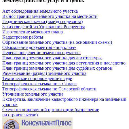
Землеустройство: услуги и цены.
Акт обследования земельного участка
Вынос границ земельного участка на местности
Геодезическая съемка (выезд геодезиста)
Заказ сведений из Управления Росреестра
Изготовление межевого плана
Кадастровые работы
Образование земельного участка (на основании схемы)
Оформление документов «под ключ»
Перераспределение земельного участка
План границ земельного участка для архитектуры
План границ земельного участка для вступления в наследство
План границ земельного участка для судебных органов
Размежевание (раздел) земельного участка
Техническое сопровождение в суде
Топографическая съемка по г. Самара
Топографическая съемка по Самарской области
Уточнение земельного участка
Экспертиза, заключение кадастрового инженера на земельный
участок
Схема планировочной организации (разрешение
на строительство)