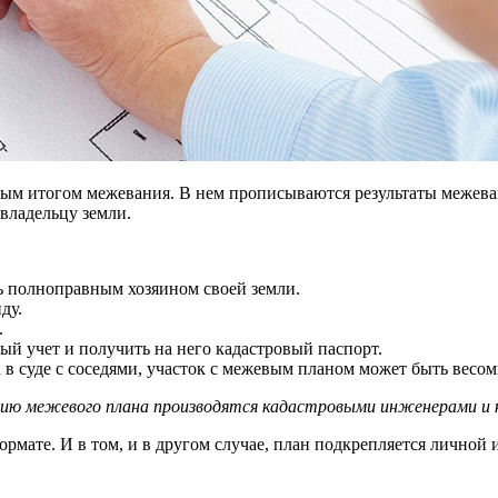
ым итогом межевания. В нем прописываются результаты межеван
владельцу земли.
ь полноправным хозяином своей земли.
ду.
.
ый учет и получить на него кадастровый паспорт.
а в суде с соседями, участок с межевым планом может быть весо
ению межевого плана производятся кадастровыми инженерами и 
рмате. И в том, и в другом случае, план подкрепляется личной 