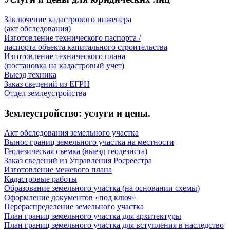
Заключение кадастрового инженера
(акт обследования)
Изготовление технического паспорта /
паспорта объекта капитального строительства
Изготовление технического плана
(постановка на кадастровый учет)
Выезд техника
Заказ сведений из ЕГРН
Отдел землеустройства
Землеустройство: услуги и цены.
Акт обследования земельного участка
Вынос границ земельного участка на местности
Геодезическая съемка (выезд геодезиста)
Заказ сведений из Управления Росреестра
Изготовление межевого плана
Кадастровые работы
Образование земельного участка (на основании схемы)
Оформление документов «под ключ»
Перераспределение земельного участка
План границ земельного участка для архитектуры
План границ земельного участка для вступления в наследство