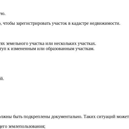
ую.
о, чтобы зарегистрировать участок в кадастре недвижимости.
х земельного участка или нескольких участках.
ступ к измененным или образованным участкам.
й.
олжны быть подкреплены документально. Таких ситуаций может 
щего землепользования;