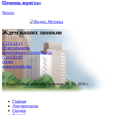
Помощь юриста»
Читать
Ждем ваших звонков
т. 213-13-13
Отдел объектов
капитального строительства
т. 213-02-02
Отдел
землеустройства
© Кадастровый инженер Челноков. М. Ю. 2026 г.
Главная
Документация
Скидки