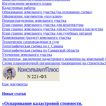
Изготовление межевого плана
Кадастровые работы
Образование земельного участка (на основании схемы)
Оформление документов «под ключ»
Перераспределение земельного участка
План границ земельного участка для архитектуры
План границ земельного участка для вступления в наследство
План границ земельного участка для судебных органов
Размежевание (раздел) земельного участка
Техническое сопровождение в суде
Топографическая съемка по г. Самара
Топографическая съемка по Самарской области
Уточнение земельного участка
Экспертиза, заключение кадастрового инженера на земельный 
Схема планировочной организации (разрешение на строительс
Еще документы
Новые статьи
«Оспаривание кадастровой стоимости.