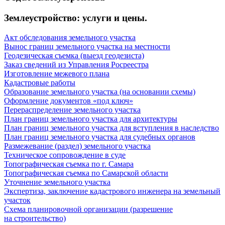
Землеустройство: услуги и цены.
Акт обследования земельного участка
Вынос границ земельного участка на местности
Геодезическая съемка (выезд геодезиста)
Заказ сведений из Управления Росреестра
Изготовление межевого плана
Кадастровые работы
Образование земельного участка (на основании схемы)
Оформление документов «под ключ»
Перераспределение земельного участка
План границ земельного участка для архитектуры
План границ земельного участка для вступления в наследство
План границ земельного участка для судебных органов
Размежевание (раздел) земельного участка
Техническое сопровождение в суде
Топографическая съемка по г. Самара
Топографическая съемка по Самарской области
Уточнение земельного участка
Экспертиза, заключение кадастрового инженера на земельный
участок
Схема планировочной организации (разрешение
на строительство)