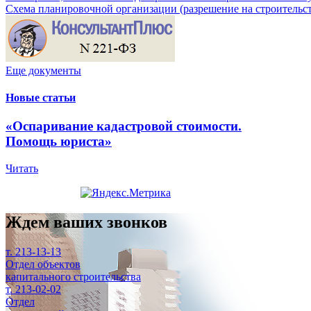
Схема планировочной организации (разрешение на строительс
Еще документы
Новые статьи
«Оспаривание кадастровой стоимости.
Помощь юриста»
Читать
Ждем ваших звонков
т. 213-13-13
Отдел объектов
капитального строительства
т. 213-02-02
Отдел