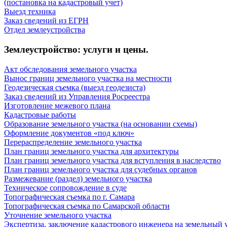
(постановка на кадастровый учет)
Выезд техника
Заказ сведений из ЕГРН
Отдел землеустройства
Землеустройство: услуги и цены.
Акт обследования земельного участка
Вынос границ земельного участка на местности
Геодезическая съемка (выезд геодезиста)
Заказ сведений из Управления Росреестра
Изготовление межевого плана
Кадастровые работы
Образование земельного участка (на основании схемы)
Оформление документов «под ключ»
Перераспределение земельного участка
План границ земельного участка для архитектуры
План границ земельного участка для вступления в наследство
План границ земельного участка для судебных органов
Размежевание (раздел) земельного участка
Техническое сопровождение в суде
Топографическая съемка по г. Самара
Топографическая съемка по Самарской области
Уточнение земельного участка
Экспертиза, заключение кадастрового инженера на земельный 